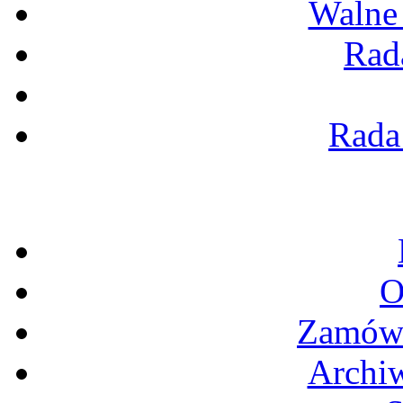
Walne
Rad
Rada
O
Zamówi
Archi