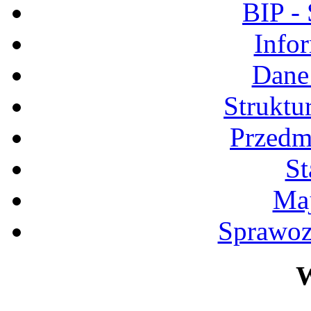
BIP -
Info
Dane
Struktu
Przedmi
St
Maj
Sprawoz
W