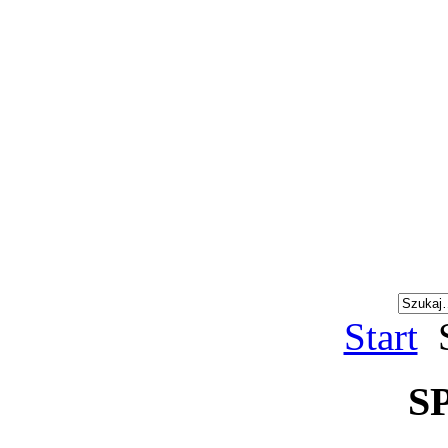
Start
S
S